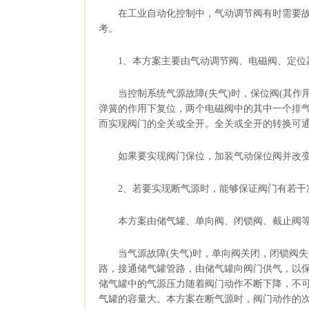
在工业自动化控制中，气动调节阀有时需要故
考。
1、本方案主要由
气动调节阀
、电磁阀、定位
当控制系统气源故障(失气)时，保位阀(其作用
弹簧的作用下复位，两个电磁阀中的其中一个排
而实现阀门的全关或全开。全关或全开的转换可通
如果要实现阀门保位，加装气动保位阀并改变
2、若要实现断气源时，能够保证阀门有若干
本方案由储气罐、单向阀、闭锁阀、截止阀等
当气源故障(失气)时，
单向阀
关闭，闭锁阀失
路，接通储气罐管路，由储气罐向阀门供气，以
储气罐中的气源压力随着阀门动作不断下降，不
气罐的容量大。本方案在断气源时，阀门动作的