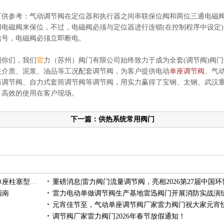
供参考：气动调节阀在定位器和执行器之间串联保位阀和两位三通电磁
电磁阀来保位，不过，电磁阀必须与定位器进行连锁(在控制程序中设定)
信号，电磁阀必须立即断电。
你们，我们
雷
力（苏州）阀门有限公司
始终致力于成为全套(调节阀)阀
性介质、泥浆、油品等工况配套调节阀，为客户提供
电动
单座调节阀
、气
筒调节阀、自力式套筒调节阀等调节阀，用实力赢得了宝钢、太钢、武汉
 高效的使用在客户现场。
下一篇：供热系统常用阀门
ZJHP精巧型气动薄膜单座调节阀：为什么选用单座柱塞型阀芯？
重磅消息|雷力阀门流量调节阀，亮相2026第27届中国环
指南
雷力电动单做调节阀生产基地雷迅阀门开展消防实战演
调节阀厂家雷力阀门2026年春节放假通知！