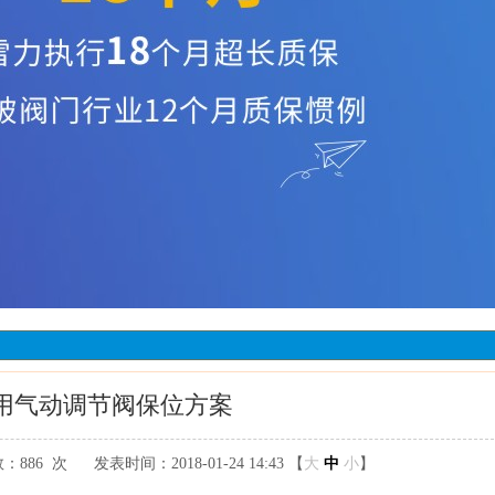
用气动调节阀保位方案
数：
886 次
发表时间：2018-01-24 14:43 【
大
中
小
】