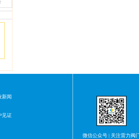
！
阀
业新闻
户见证
微信公众号 | 关注雷力阀