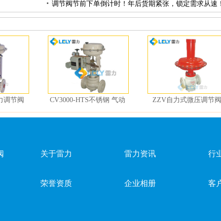
调节阀节前下单倒计时！年后货期紧张，锁定需求从速
力调节阀
CV3000-HTS不锈钢 气动
ZZV自力式微压调节
薄膜单座调节阀
阀
关于雷力
雷力资讯
行
荣誉资质
企业相册
客