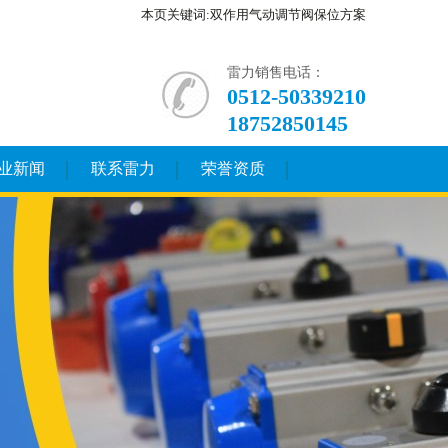
本页关键词:双作用气动调节阀保位方案
雷力销售电话：
0512-50339210
18752850145
业新闻
联系雷力
荣誉资质