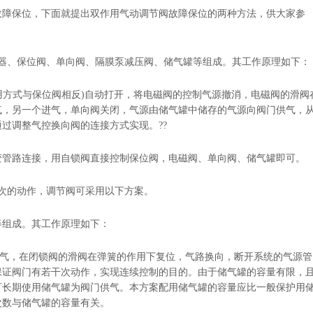
障保位，下面就提出双作用气动调节阀故障保位的两种方法，供大家参
器、保位阀、单向阀、隔膜泵减压阀、储气罐等组成。其工作原理如下：
方式与保位阀相反)自动打开，将电磁阀的控制气源撤消，电磁阀的滑阀
气，另一个进气，单向阀关闭，气源由储气罐中储存的气源向阀门供气，
过调整气控换向阀的连接方式实现。??
管路连接，用自锁阀直接控制保位阀，电磁阀、单向阀、储气罐即可。
次的动作，调节阀可采用以下方案。
组成。其工作原理如下：
气，在闭锁阀的滑阀在弹簧的作用下复位，气路换向，断开系统的气源管
保证阀门有若干次动作，实现连续控制的目的。由于储气罐的容量有限，
可长期使用储气罐为阀门供气。本方案配用储气罐的容量应比一般保护用
次数与储气罐的容量有关。