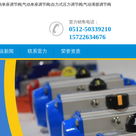
电动单座调节阀|气动单座调节阀|自力式压力调节阀|气动薄膜调节阀
雷力销售电话：
0512-50339210
15722634676
业新闻
联系雷力
荣誉资质