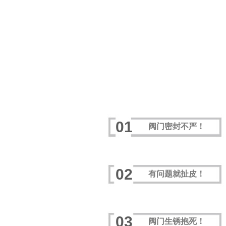
01
阀门密封不严！
02
有问题就扯皮！
03
阀门生锈抱死！