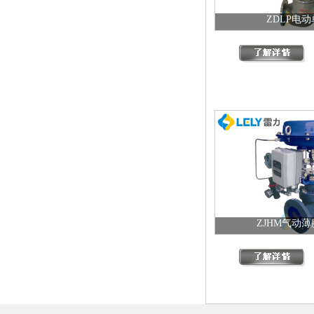
ZDLP电
ZJHM气动