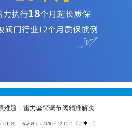
振难题，雷力套筒调节阀精准解决
：
741 次
发表时间：2026-05-12 14:21 【
大
中
小
】