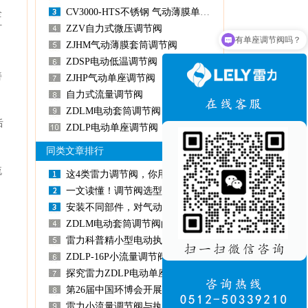
CV3000-HTS不锈钢 气动薄膜单座调节阀
全
打
ZZV自力式微压调节阀
有单座调节阀吗？
ZJHM气动薄膜套筒调节阀
ZDSP电动低温调节阀
善
ZJHP气动单座调节阀
自力式流量调节阀
ZDLM电动套筒调节阀
后
ZDLP电动单座调节阀
同类文章排行
流
这4类雷力调节阀，你用过几种？
一文读懂！调节阀选型时您需要提供哪些参数给阀门厂家?
安装不同部件，对气动薄膜调节阀的影响有多大？
ZDLM电动套筒调节阀的S型流道设计：为何压降损失更小？
雷力科普精小型电动执行机构普通防爆调节型精巧型执行器AC220V
ZDLP-16P小流量调节阀执行器怎么选？两种防爆配置看这篇就够了
探究雷力ZDLP电动单座调节阀外形尺寸的影响要素
第26届中国环博会开展首日，流量调节阀厂家雷力阀门展位人气爆棚
雷力小流量调节阀与执行器的匹配原则