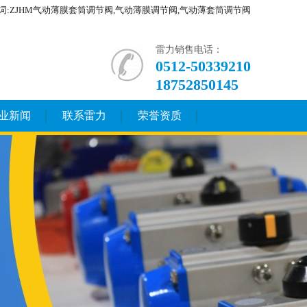
词:ZJHM气动薄膜套筒调节阀,气动薄膜调节阀,气动薄套筒调节阀
雷力销售电话：
0512-50339210
18752850145
业新闻
联系雷力
荣誉资质