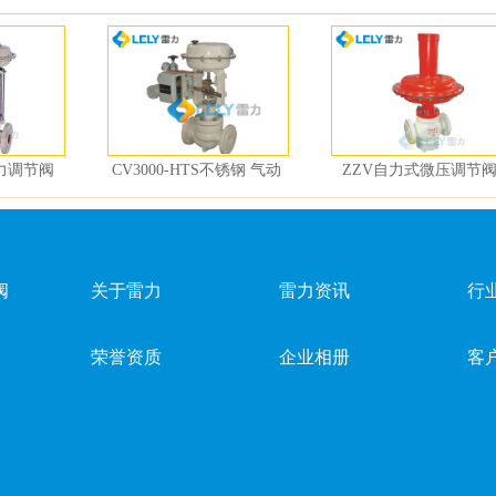
力调节阀
CV3000-HTS不锈钢 气动
ZZV自力式微压调节
薄膜单座调节阀
阀
关于雷力
雷力资讯
行
荣誉资质
企业相册
客